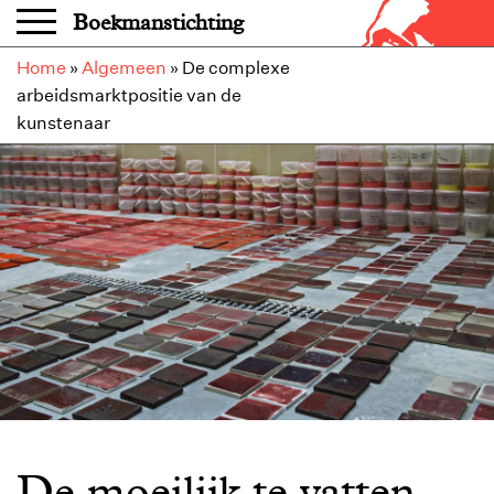
Overslaan en naar de inhoud gaan
Boekmanstichting
Home
»
Algemeen
»
De complexe
arbeidsmarktpositie van de
kunstenaar
De moeilijk te vatten