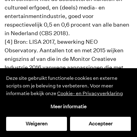
cultureel erfgoed, en (deels) media- en
entertainmentindustrie, goed voor
respectievelijk 0,5 en 0,6 procent van alle banen
in Nederland (CBS 2018).
[4] Bron: LISA 2017, bewerking NEO
Observatory. Aantallen tot en met 2015 wijken
enigszins af van die in de Monitor Creatieve
Industrie 2016 vanwege aanpassingen die met
terugwerkende kracht worden doorgevoerd in de
Deze site gebruikt functionele cookies en externe
LISA-database.
scripts om je beleving te verbeteren. Voor meer
[5] Het is dan ook opvallend dat de toegevoegde
informatie bekijk onze
Cookie- en Privacyverklaring
waarde van de creatieve industrie zoals de
Meer informatie
Monitor Creatieve Industrie 2016 geeft,
achterblijft bij de groeicijfers van de banen en
Weigeren
Accepteer
vestigingen. De toegevoegde waarde wordt
cultuurmonitor
catalogus
tijdschrift
zoeken
omschreven als de omzet minus de inkoopkosten