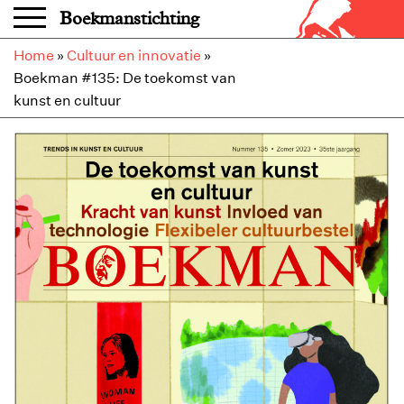
Overslaan en naar de inhoud gaan
Boekmanstichting
Home
»
Cultuur en innovatie
»
Boekman #135: De toekomst van
kunst en cultuur