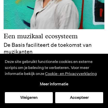
Een muzikaal ecosysteem
De Basis faciliteert de toekomst van
muzikanten
Maxime van Haeren
Deze site gebruikt functionele cookies en externe
scripts om je beleving te verbeteren. Voor meer
informatie bekijk onze
Cookie- en Privacyverklaring
Meer informatie
Weigeren
Accepteer
cultuurmonitor
catalogus
tijdschrift
zoeken