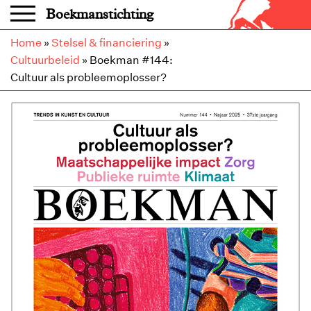
Overslaan en naar de inhoud gaan
Boekmanstichting
Home
»
Stelsel & financiering
»
Cultuurbeleid
»
Boekman #144:
Cultuur als probleemoplosser?